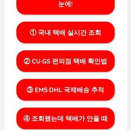
눈에!
① 국내 택배 실시간 조회
② CU·GS 편의점 택배 확인법
③ EMS·DHL 국제배송 추적
④ 조회됐는데 택배가 안올 때