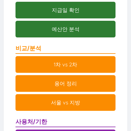
지급일 확인
예산안 분석
비교/분석
1차 vs 2차
용어 정리
서울 vs 지방
사용처/기한