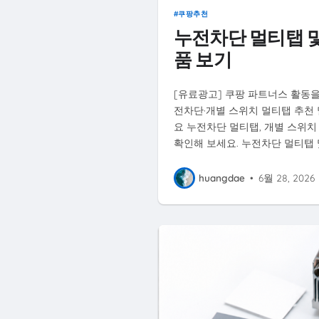
쿠팡추천
누전차단 멀티탭 및
품 보기
[유료광고] 쿠팡 파트너스 활동을
전차단·개별 스위치 멀티탭 추천
요 누전차단 멀티탭, 개별 스위치
확인해 보세요. 누전차단 멀티탭 
huangdae
•
6월 28, 2026