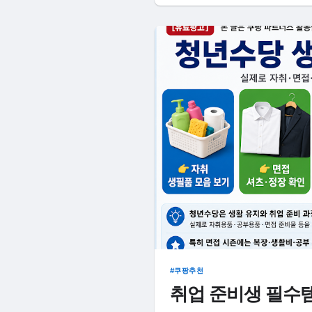
쿠팡추천
취업 준비생 필수